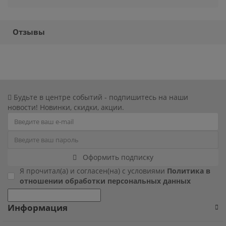
Хэллоуин
Роблокс
Отзывы
Новый год
Свинка Пеппа
Синий трактор
Смешарики и малышарики
Будьте в центре событий - подпишитесь на наши
новости! Новинки, скидки, акции.
Супергерои
Тачки
Оформить подписку
Трансформеры
Я прочитал(а) и согласен(на) с условиями
Политика в
отношении обработки персональных данных
Три кота
Информация
Уэнсдей мрачная девочка