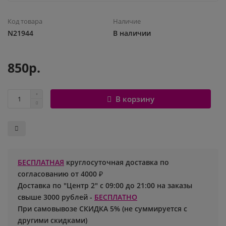
Шары с рисунком
Гендер Пати
Леди Баг
Код товара
Наличие
N21944
В наличии
Цифры и буквы
День рождения
Лол
850р.
Фольгированные шары
Для девочек
Майнкрафт
Ходячие шары
Для мальчиков
Маша и медведь
В корзину
Маме
Ми-ми-мишки
Свадьба
Микки / Минни Маус
БЕСПЛАТНАЯ
круглосуточная доставка по
1 сентября
Миньоны
согласованию от 4000 ₽
Доставка по "Центр 2" с 09:00 до 21:00 на заказы
23 февраля
Покемон
свыше 3000 рублей -
БЕСПЛАТНО
При самовывозе СКИДКА 5% (не суммируется с
День Святого Валентина
Принцессы
другими скидками)