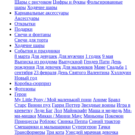
Шары с рисунком
Цифры и буквы
Фольгированные
шары
Ходячие шары
Карнавальные аксессуары
Аксессуары
Открытки
Подарки
Свечи и фонтаны
Свечи для торта
Ходячие шары
События и праздники
8 марта
Для девушек
Для мужчин
1 годик
9 мая
Выписка из роддома
Выпускной
Гендер Пати
День
рождения
Для девочек
Для мальчиков
Маме
Свадьба
1
сентября
23 февраля
День Святого Валентина
Хэллоуин
Новый год
Коробка-сюрприз
Фотозоны
Герои
My Little Pony / Мой маленький пони
Аниме
Бравл
Старс
Винни пух
Гарри Поттер
Звездные воины
Игра в
креветку
Леди Баг
Лол
Майнкрафт
Маша и медведь
Ми-
ми-мишки
Микки / Минни Маус
Миньоны
Покемон
Принцессы
Роблокс
Свинка Пеппа
Синий трактор
Смешарики и малышарики
Супергерои
Тачки
Трансформеры
Три кота
Уэнсдей мрачная девочка