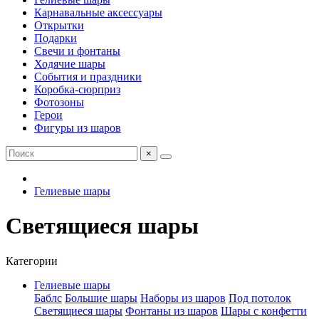
Карнавальные аксессуары
Открытки
Подарки
Свечи и фонтаны
Ходячие шары
События и праздники
Коробка-сюрприз
Фотозоны
Герои
Фигуры из шаров
×
Гелиевые шары
Светящиеся шары
Категории
Гелиевые шары
Баблс
Большие шары
Наборы из шаров
Под потолок
Светящиеся шары
Фонтаны из шаров
Шары с конфетти