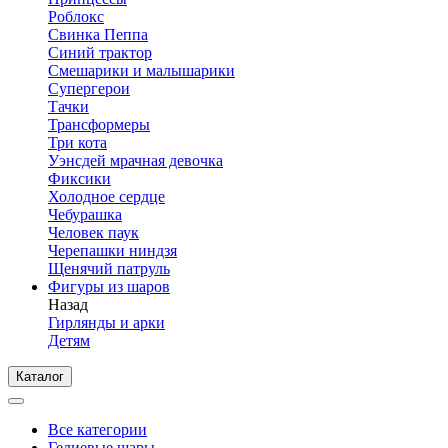
Роблокс
Свинка Пеппа
Синий трактор
Смешарики и малышарики
Супергерои
Тачки
Трансформеры
Три кота
Уэнсдей мрачная девочка
Фиксики
Холодное сердце
Чебурашка
Человек паук
Черепашки ниндзя
Щенячий патруль
Фигуры из шаров
Назад
Гирлянды и арки
Детям
Каталог
Все категории
Гелиевые шары