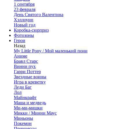
1 сентября
23 февраля
День Святого Валентина
Хэллоуин
Новый год
Коробка-сюрприз
Фотозоны
Герои
Назад
My Little Pony / Мой маленький пони
Аниме
Бравл Старс
Винни пух
Гарри Поттер
Звездные воины
Игра в креветку
Леди Баг
Лол
Майнкрафт
Маша и медведь
Ми-ми-мишки
Микки / Минни Маус
Миньоны
Покемон
Принцессы