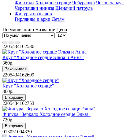
Фиксики
Холодное сердце
Чебурашка
Человек паук
Черепашки ниндзя
Щенячий патруль
Фигуры из шаров
Гирлянды и арки
Детям
По умолчанию
Название
Цена
2205434162586
Круг "Холодное сердце Эльза и Анна"
360р.
Закончился
2205434162609
Круг "Холодное сердце"
360р.
В корзину
2205434162753
Фигура "Зеркало Холодное сердце Эльза"
720р.
В корзину
013051004330