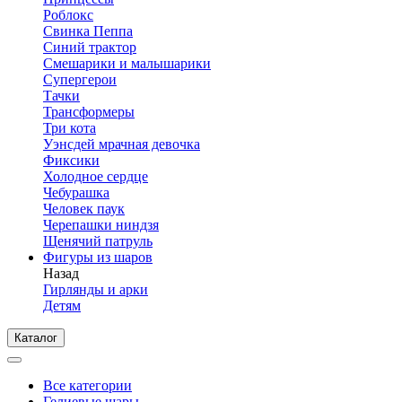
Роблокс
Свинка Пеппа
Синий трактор
Смешарики и малышарики
Супергерои
Тачки
Трансформеры
Три кота
Уэнсдей мрачная девочка
Фиксики
Холодное сердце
Чебурашка
Человек паук
Черепашки ниндзя
Щенячий патруль
Фигуры из шаров
Назад
Гирлянды и арки
Детям
Каталог
Все категории
Гелиевые шары