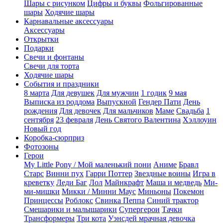
Шары с рисунком
Цифры и буквы
Фольгированные
шары
Ходячие шары
Карнавальные аксессуары
Аксессуары
Открытки
Подарки
Свечи и фонтаны
Свечи для торта
Ходячие шары
События и праздники
8 марта
Для девушек
Для мужчин
1 годик
9 мая
Выписка из роддома
Выпускной
Гендер Пати
День
рождения
Для девочек
Для мальчиков
Маме
Свадьба
1
сентября
23 февраля
День Святого Валентина
Хэллоуин
Новый год
Коробка-сюрприз
Фотозоны
Герои
My Little Pony / Мой маленький пони
Аниме
Бравл
Старс
Винни пух
Гарри Поттер
Звездные воины
Игра в
креветку
Леди Баг
Лол
Майнкрафт
Маша и медведь
Ми-
ми-мишки
Микки / Минни Маус
Миньоны
Покемон
Принцессы
Роблокс
Свинка Пеппа
Синий трактор
Смешарики и малышарики
Супергерои
Тачки
Трансформеры
Три кота
Уэнсдей мрачная девочка