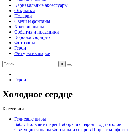
Карнавальные аксессуары
Открытки
Подарки
Свечи и фонтаны
Ходячие шары
События и праздники
Коробка-сюрприз
Фотозоны
Герои
Фигуры из шаров
×
Герои
Холодное сердце
Категории
Гелиевые шары
Баблс
Большие шары
Наборы из шаров
Под потолок
Светящиеся шары
Фонтаны из шаров
Шары с конфетти