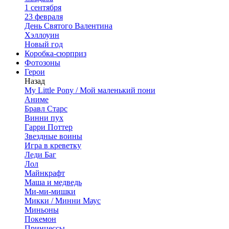
1 сентября
23 февраля
День Святого Валентина
Хэллоуин
Новый год
Коробка-сюрприз
Фотозоны
Герои
Назад
My Little Pony / Мой маленький пони
Аниме
Бравл Старс
Винни пух
Гарри Поттер
Звездные воины
Игра в креветку
Леди Баг
Лол
Майнкрафт
Маша и медведь
Ми-ми-мишки
Микки / Минни Маус
Миньоны
Покемон
Принцессы