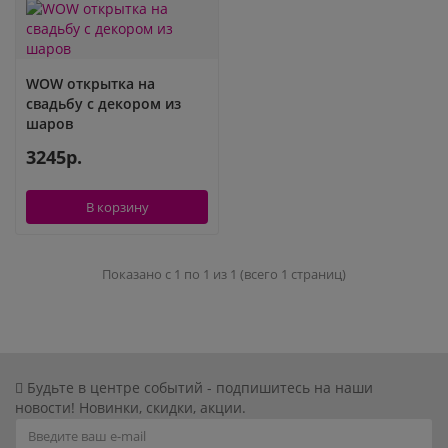
Шары с рисунком
Гендер Пати
Леди Баг
Цифры и буквы
День рождения
Лол
WOW открытка на
свадьбу с декором из
шаров
Фольгированные шары
Для девочек
Майнкрафт
3245р.
Ходячие шары
Для мальчиков
Маша и медведь
В корзину
Маме
Ми-ми-мишки
Показано с 1 по 1 из 1 (всего 1 страниц)
Свадьба
Микки / Минни Маус
1 сентября
Миньоны
23 февраля
Покемон
Будьте в центре событий - подпишитесь на наши
новости! Новинки, скидки, акции.
День Святого Валентина
Принцессы