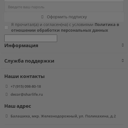
Хэллоуин
Роблокс
Оформить подписку
Новый год
Свинка Пеппа
Я прочитал(а) и согласен(на) с условиями
Политика в
отношении обработки персональных данных
Синий трактор
Информация
Смешарики и малышарики
Служба поддержки
Супергерои
Наши контакты
Тачки
+7 (915) 098-80-18
decor@sharlife.ru
Трансформеры
Наш адрес
Три кота
Балашиха, мкр. Железнодорожный, ул. Поликахина, д.2
Уэнсдей мрачная девочка