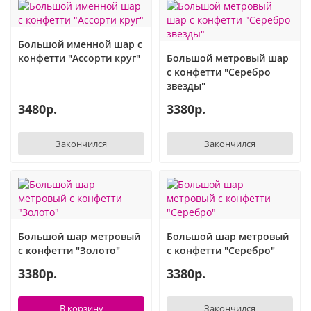
Шары с рисунком
Гендер Пати
Леди Баг
Большой именной шар с
Цифры и буквы
День рождения
Лол
конфетти "Ассорти круг"
Большой метровый шар
с конфетти "Cеребро
звезды"
Фольгированные шары
Для девочек
Майнкрафт
3480р.
3380р.
Ходячие шары
Для мальчиков
Маша и медведь
Закончился
Закончился
Маме
Ми-ми-мишки
Свадьба
Микки / Минни Маус
1 сентября
Миньоны
Большой шар метровый
Большой шар метровый
с конфетти "Золото"
с конфетти "Серебро"
23 февраля
Покемон
3380р.
3380р.
День Святого Валентина
Принцессы
В корзину
Закончился