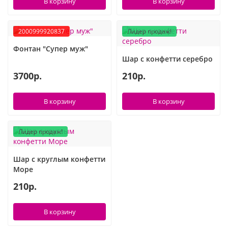
В корзину
В корзину
Фиксики
2000999920837
Лидер продаж!
Холодное сердце
Фонтан "Супер муж"
Шар с конфетти серебро
Чебурашка
3700р.
210р.
Человек паук
В корзину
В корзину
Черепашки ниндзя
Лидер продаж!
Щенячий патруль
Шар с круглым конфетти
Море
210р.
В корзину