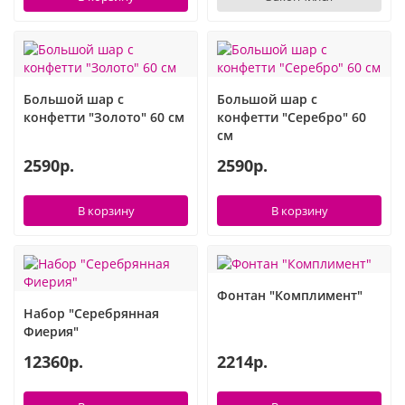
Хэллоуин
Роблокс
Новый год
Свинка Пеппа
Большой шар с
Большой шар с
конфетти "Золото" 60 см
конфетти "Серебро" 60
Синий трактор
см
2590р.
2590р.
Смешарики и малышарики
Супергерои
В корзину
В корзину
Тачки
Фонтан "Комплимент"
Трансформеры
Набор "Серебрянная
Фиерия"
Три кота
12360р.
2214р.
Уэнсдей мрачная девочка