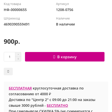
Код товара
Артикул
Шары с рисунком
Гендер Пати
Леди Баг
НФ-00000655
1208-0756
Штрихкод
Наличие
Цифры и буквы
День рождения
Лол
4690390559491
В наличии
Фольгированные шары
Для девочек
Майнкрафт
900р.
Ходячие шары
Для мальчиков
Маша и медведь
В корзину
Маме
Ми-ми-мишки
Свадьба
Микки / Минни Маус
1 сентября
Миньоны
БЕСПЛАТНАЯ
круглосуточная доставка по
согласованию от 4000 ₽
23 февраля
Покемон
Доставка по "Центр 2" с 09:00 до 21:00 на заказы
свыше 3000 рублей -
БЕСПЛАТНО
День Святого Валентина
Принцессы
При самовывозе СКИДКА 5% (не суммируется с