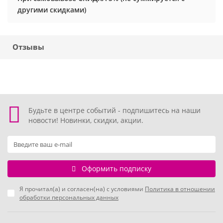
другими скидками)
Хэллоуин
Роблокс
Новый год
Свинка Пеппа
Отзывы
Синий трактор
Смешарики и малышарики
Будьте в центре событий - подпишитесь на наши
Супергерои
новости! Новинки, скидки, акции.
Тачки
Трансформеры
Оформить подписку
Я прочитал(а) и согласен(на) с условиями
Политика в отношении
Три кота
обработки персональных данных
Уэнсдей мрачная девочка