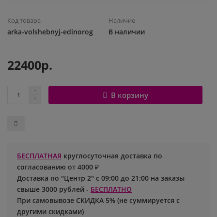
Шары с рисунком
Гендер Пати
Леди Баг
Код товара
Наличие
arka-volshebnyj-edinorog
В наличии
Цифры и буквы
День рождения
Лол
22400р.
Фольгированные шары
Для девочек
Майнкрафт
Ходячие шары
Для мальчиков
Маша и медведь
В корзину
Маме
Ми-ми-мишки
Свадьба
Микки / Минни Маус
БЕСПЛАТНАЯ
круглосуточная доставка по
1 сентября
Миньоны
согласованию от 4000 ₽
Доставка по "Центр 2" с 09:00 до 21:00 на заказы
23 февраля
Покемон
свыше 3000 рублей -
БЕСПЛАТНО
При самовывозе СКИДКА 5% (не суммируется с
День Святого Валентина
Принцессы
другими скидками)