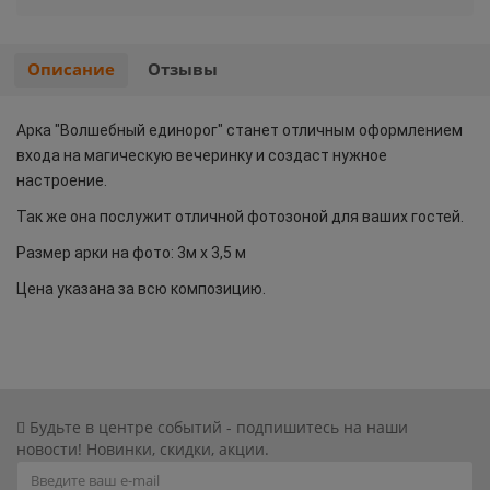
Хэллоуин
Роблокс
Описание
Отзывы
Новый год
Свинка Пеппа
Арка "Волшебный единорог" станет отличным оформлением
Синий трактор
входа на магическую вечеринку и создаст нужное
настроение.
Смешарики и малышарики
Так же она послужит отличной фотозоной для ваших гостей.
Размер арки на фото: 3м x 3,5 м
Супергерои
Цена указана за всю композицию.
Тачки
Трансформеры
Три кота
Будьте в центре событий - подпишитесь на наши
новости! Новинки, скидки, акции.
Уэнсдей мрачная девочка