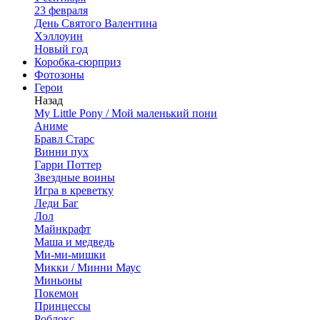
23 февраля
День Святого Валентина
Хэллоуин
Новый год
Коробка-сюрприз
Фотозоны
Герои
Назад
My Little Pony / Мой маленький пони
Аниме
Бравл Старс
Винни пух
Гарри Поттер
Звездные воины
Игра в креветку
Леди Баг
Лол
Майнкрафт
Маша и медведь
Ми-ми-мишки
Микки / Минни Маус
Миньоны
Покемон
Принцессы
Роблокс