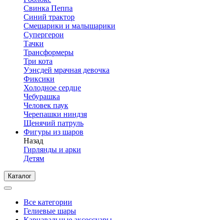
Свинка Пеппа
Синий трактор
Смешарики и малышарики
Супергерои
Тачки
Трансформеры
Три кота
Уэнсдей мрачная девочка
Фиксики
Холодное сердце
Чебурашка
Человек паук
Черепашки ниндзя
Щенячий патруль
Фигуры из шаров
Назад
Гирлянды и арки
Детям
Каталог
Все категории
Гелиевые шары
Карнавальные аксессуары