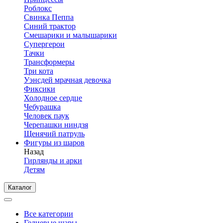
Роблокс
Свинка Пеппа
Синий трактор
Смешарики и малышарики
Супергерои
Тачки
Трансформеры
Три кота
Уэнсдей мрачная девочка
Фиксики
Холодное сердце
Чебурашка
Человек паук
Черепашки ниндзя
Щенячий патруль
Фигуры из шаров
Назад
Гирлянды и арки
Детям
Каталог
Все категории
Гелиевые шары