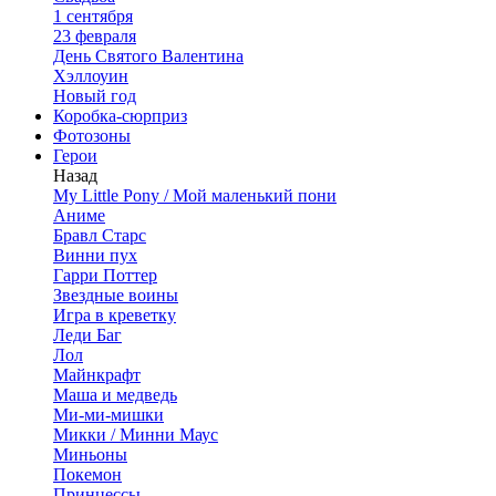
1 сентября
23 февраля
День Святого Валентина
Хэллоуин
Новый год
Коробка-сюрприз
Фотозоны
Герои
Назад
My Little Pony / Мой маленький пони
Аниме
Бравл Старс
Винни пух
Гарри Поттер
Звездные воины
Игра в креветку
Леди Баг
Лол
Майнкрафт
Маша и медведь
Ми-ми-мишки
Микки / Минни Маус
Миньоны
Покемон
Принцессы