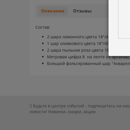
Описание
Отзывы
Состав:
2 шара лимонного цвета 18"/45 см на ц
1 шар оливкового цвета 18"/45 см на це
2 шара пыльная роза цвета 18"/45 см на
Метровая цифра 8 на ленте из органзы;
Большой фольгированный шар "Акварель
Будьте в центре событий - подпишитесь на на
новости! Новинки, скидки, акции.