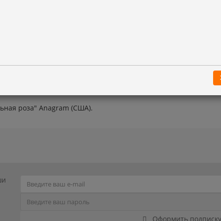
епочке из маленьких шариков;
почке из маленьких шариков;
 цепочке из маленьких шариков ;
ная роза" Anagram (США).
ши
Оформить подписк