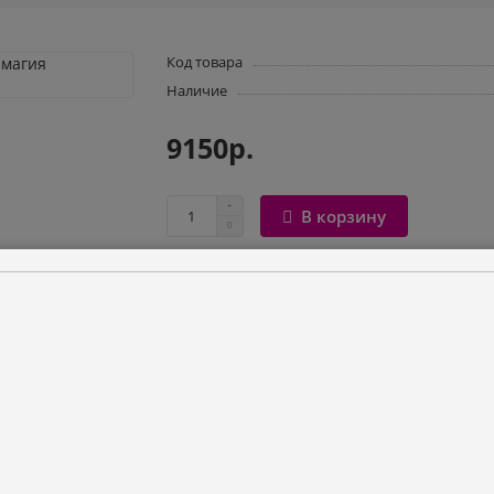
Код товара
Наличие
9150р.
В корзину
БЕСПЛАТНАЯ
круглосуточная доставка
Доставка по "Центр 2" с 09:00 до 21:0
БЕСПЛАТНО
При самовывозе СКИДКА 5% (не сумми