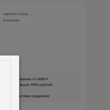
cepochki-s-rozoy
В наличии
 по согласованию от 4000 ₽
0 на заказы свыше 3000 рублей -
руется с другими скидками)