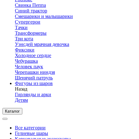
Свинка Пеппа
Синий трактор
Смешарики и малышарики
Супергерои
Тачки
Трансформеры
Три кота
Уэнсдей мрачная девочка
Фиксики
Холодное сердце
Чебурашка
Человек паук
Черепашки ниндзя
Щенячий патруль
Фигуры из шаров
Назад
Гирлянды и арки
Детям
Каталог
Все категории
Гелиевые шары
Карнавальные аксессуары