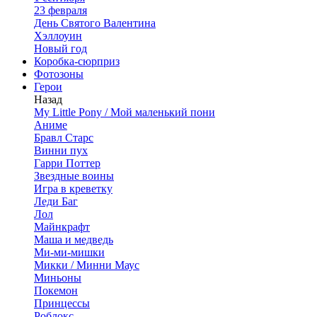
23 февраля
День Святого Валентина
Хэллоуин
Новый год
Коробка-сюрприз
Фотозоны
Герои
Назад
My Little Pony / Мой маленький пони
Аниме
Бравл Старс
Винни пух
Гарри Поттер
Звездные воины
Игра в креветку
Леди Баг
Лол
Майнкрафт
Маша и медведь
Ми-ми-мишки
Микки / Минни Маус
Миньоны
Покемон
Принцессы
Роблокс