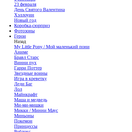
23 февраля
День Святого Валентина
Хэллоуин
Новый год
Коробка-сюрприз
Фотозоны
Герои
Назад
My Little Pony / Мой маленький пони
Аниме
Бравл Старс
Винни пух
Гарри Поттер
Звездные воины
Игра в креветку
Леди Баг
Лол
Майнкрафт
Маша и медведь
Ми-ми-мишки
Микки / Минни Маус
Миньоны
Покемон
Принцессы
Роблокс