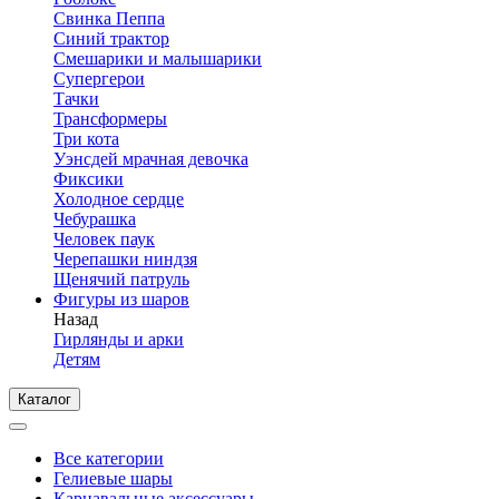
Свинка Пеппа
Синий трактор
Смешарики и малышарики
Супергерои
Тачки
Трансформеры
Три кота
Уэнсдей мрачная девочка
Фиксики
Холодное сердце
Чебурашка
Человек паук
Черепашки ниндзя
Щенячий патруль
Фигуры из шаров
Назад
Гирлянды и арки
Детям
Каталог
Все категории
Гелиевые шары
Карнавальные аксессуары