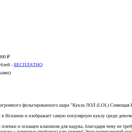
000 ₽
ублей -
БЕСПЛАТНО
ками)
 огромного фольгированного шара "Кукла ЛОЛ (LOL) Сияющая 
н в Испании и изображает самую популярную куклу среди девоч
пленки и оснащен клапаном для надува, благодаря чему не треб
ятельно с помощью трубочки) или гелием! Этот потрясающий шар