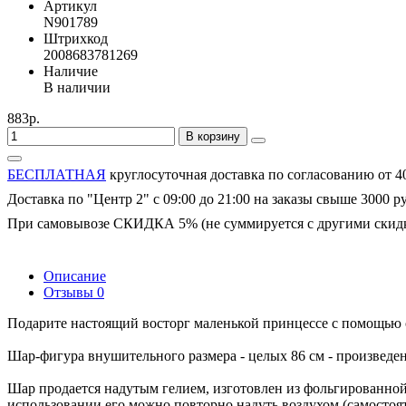
Артикул
N901789
Штрихкод
2008683781269
Наличие
В наличии
883р.
В корзину
БЕСПЛАТНАЯ
круглосуточная доставка по согласованию от 4
Доставка по "Центр 2" с 09:00 до 21:00 на заказы свыше 3000 р
При самовывозе СКИДКА 5% (не суммируется с другими скид
Описание
Отзывы
0
Подарите настоящий восторг маленькой принцессе с помощью
Шар-фигура внушительного размера - целых 86 см - произведе
Шар продается надутым гелием, изготовлен из фольгированной 
использовании его можно повторно надуть воздухом (самосто