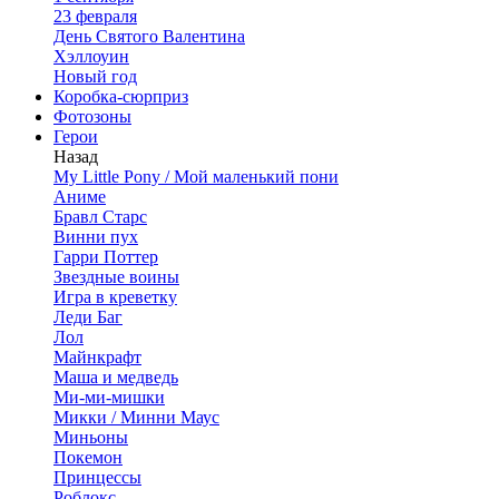
23 февраля
День Святого Валентина
Хэллоуин
Новый год
Коробка-сюрприз
Фотозоны
Герои
Назад
My Little Pony / Мой маленький пони
Аниме
Бравл Старс
Винни пух
Гарри Поттер
Звездные воины
Игра в креветку
Леди Баг
Лол
Майнкрафт
Маша и медведь
Ми-ми-мишки
Микки / Минни Маус
Миньоны
Покемон
Принцессы
Роблокс