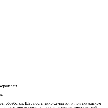
Королева"!
ек.
ует обработки. Шар постепенно сдувается, и при аккуратном
 станет главным украшением дня рождения, тематической