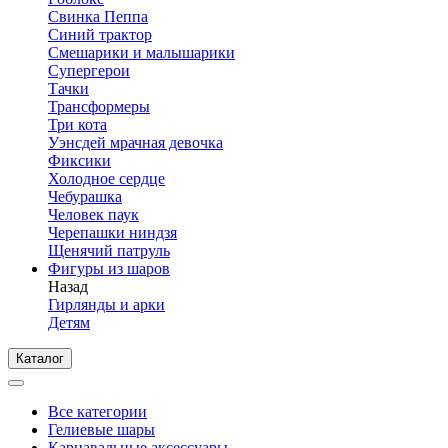
Свинка Пеппа
Синий трактор
Смешарики и малышарики
Супергерои
Тачки
Трансформеры
Три кота
Уэнсдей мрачная девочка
Фиксики
Холодное сердце
Чебурашка
Человек паук
Черепашки ниндзя
Щенячий патруль
Фигуры из шаров
Назад
Гирлянды и арки
Детям
Каталог
Все категории
Гелиевые шары
Карнавальные аксессуары