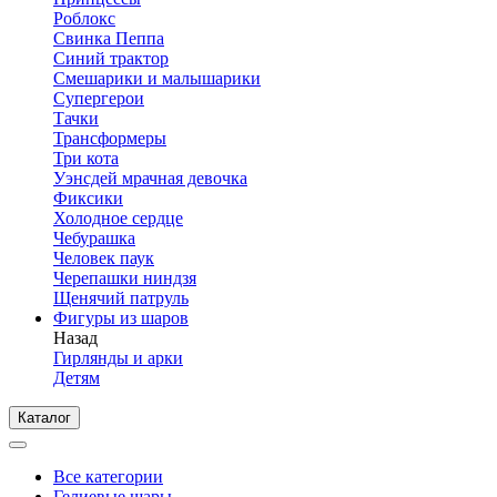
Роблокс
Свинка Пеппа
Синий трактор
Смешарики и малышарики
Супергерои
Тачки
Трансформеры
Три кота
Уэнсдей мрачная девочка
Фиксики
Холодное сердце
Чебурашка
Человек паук
Черепашки ниндзя
Щенячий патруль
Фигуры из шаров
Назад
Гирлянды и арки
Детям
Каталог
Все категории
Гелиевые шары