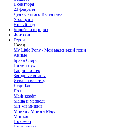
1 сентября
23 февраля
День Святого Валентина
Хэллоуин
Новый год
Коробка-сюрприз
Фотозоны
Герои
Назад
My Little Pony / Мой маленький пони
Аниме
Бравл Старс
Винни пух
Гарри Поттер
Звездные воины
Игра в креветку
Леди Баг
Лол
Майнкрафт
Маша и медведь
Ми-ми-мишки
Микки / Минни Маус
Миньоны
Покемон
Принцессы