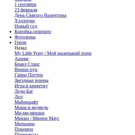
1 сентября
23 февраля
День Святого Валентина
Хэллоуин
Новый год
Коробка-сюрприз
Фотозоны
Герои
Назад
My Little Pony / Мой маленький пони
Аниме
Бравл Старс
Винни пух
Гарри Поттер
Звездные воины
Игра в креветку
Леди Баг
Лол
Майнкрафт
Маша и медведь
Ми-ми-мишки
Микки / Минни Маус
Миньоны
Покемон
Принцессы