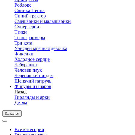
Роблокс
Свинка Пеппа
Синий трактор
Смешарики и малышарики
Супергерои
Тачки
Трансформеры
Три кота
Уэнсдей мрачная девочка
Фиксики
Холодное сердце
Чебурашка
Человек паук
Черепашки ниндзя
Щенячий патруль
Фигуры из шаров
Назад
Гирлянды и арки
Детям
Каталог
Все категории
Гелиевые шары