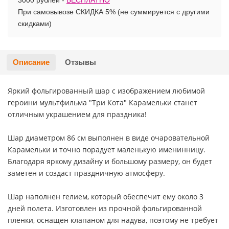
3000 рублей -
БЕСПЛАТНО
При самовывозе СКИДКА 5% (не суммируется с другими
Хэллоуин
Роблокс
скидками)
Новый год
Свинка Пеппа
Описание
Отзывы
Синий трактор
Яркий фольгированный шар с изображением любимой
Смешарики и малышарики
героини мультфильма "Три Кота" Карамельки станет
отличным украшением для праздника!
Супергерои
Шар диаметром 86 см выполнен в виде очаровательной
Тачки
Карамельки и точно порадует маленькую именинницу.
Благодаря яркому дизайну и большому размеру, он будет
Трансформеры
заметен и создаст праздничную атмосферу.
Шар наполнен гелием, который обеспечит ему около 3
Три кота
дней полета. Изготовлен из прочной фольгированной
пленки, оснащен клапаном для надува, поэтому не требует
Уэнсдей мрачная девочка