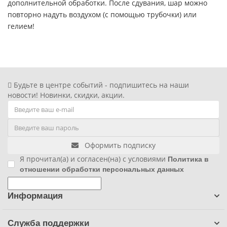
дополнительной обработки. После сдувания, шар можно
повторно надуть воздухом (с помощью трубочки) или
Фиксики
гелием!
Холодное сердце
Чебурашка
Будьте в центре событий - подпишитесь на наши
Человек паук
новости! Новинки, скидки, акции.
Черепашки ниндзя
Оформить подписку
Щенячий патруль
Я прочитал(а) и согласен(на) с условиями
Политика в
отношении обработки персональных данных
Информация
Служба поддержки