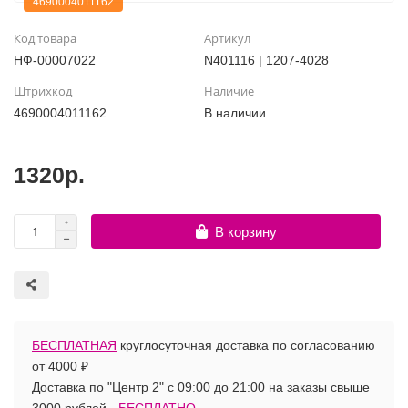
4690004011162
Шары с рисунком
Гендер Пати
Леди Баг
Код товара
Артикул
НФ-00007022
N401116 | 1207-4028
Цифры и буквы
День рождения
Лол
Штрихкод
Наличие
4690004011162
В наличии
Фольгированные шары
Для девочек
Майнкрафт
Ходячие шары
Для мальчиков
Маша и медведь
1320р.
Маме
Ми-ми-мишки
В корзину
Свадьба
Микки / Минни Маус
1 сентября
Миньоны
БЕСПЛАТНАЯ
круглосуточная доставка по согласованию
23 февраля
Покемон
от 4000 ₽
Доставка по "Центр 2" с 09:00 до 21:00 на заказы свыше
День Святого Валентина
Принцессы