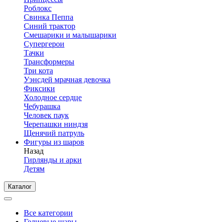
Роблокс
Свинка Пеппа
Синий трактор
Смешарики и малышарики
Супергерои
Тачки
Трансформеры
Три кота
Уэнсдей мрачная девочка
Фиксики
Холодное сердце
Чебурашка
Человек паук
Черепашки ниндзя
Щенячий патруль
Фигуры из шаров
Назад
Гирлянды и арки
Детям
Каталог
Все категории
Гелиевые шары