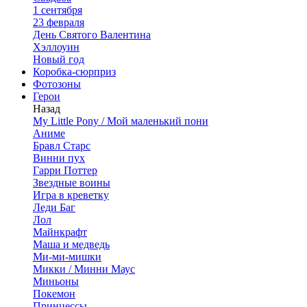
1 сентября
23 февраля
День Святого Валентина
Хэллоуин
Новый год
Коробка-сюрприз
Фотозоны
Герои
Назад
My Little Pony / Мой маленький пони
Аниме
Бравл Старс
Винни пух
Гарри Поттер
Звездные воины
Игра в креветку
Леди Баг
Лол
Майнкрафт
Маша и медведь
Ми-ми-мишки
Микки / Минни Маус
Миньоны
Покемон
Принцессы