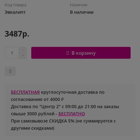
Код товара
Наличие
Шары с рисунком
Гендер Пати
Леди Баг
Эвкалипт
В наличии
Цифры и буквы
День рождения
Лол
3487р.
Фольгированные шары
Для девочек
Майнкрафт
В корзину
Ходячие шары
Для мальчиков
Маша и медведь
Маме
Ми-ми-мишки
Свадьба
Микки / Минни Маус
БЕСПЛАТНАЯ
круглосуточная доставка по
согласованию от 4000 ₽
1 сентября
Миньоны
Доставка по "Центр 2" с 09:00 до 21:00 на заказы
свыше 3000 рублей -
БЕСПЛАТНО
23 февраля
Покемон
При самовывозе СКИДКА 5% (не суммируется с
другими скидками)
День Святого Валентина
Принцессы