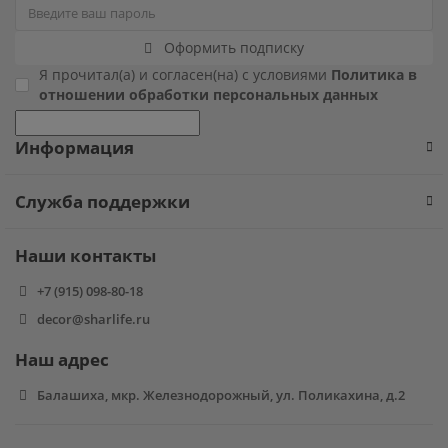
Фиксики
Оформить подписку
Я прочитал(а) и согласен(на) с условиями
Политика в
Холодное сердце
отношении обработки персональных данных
Чебурашка
Информация
Человек паук
Служба поддержки
Черепашки ниндзя
Наши контакты
Щенячий патруль
+7 (915) 098-80-18
decor@sharlife.ru
Наш адрес
Балашиха, мкр. Железнодорожный, ул. Поликахина, д.2