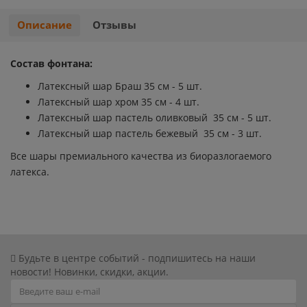
Хэллоуин
Роблокс
Описание
Отзывы
Новый год
Свинка Пеппа
Состав фонтана:
Латексный шар Браш 35 см - 5 шт.
Синий трактор
Латексный шар хром 35 см - 4 шт.
Латексный шар пастель оливковый 35 см - 5 шт.
Смешарики и малышарики
Латексный шар пастель бежевый 35 см - 3 шт.
Все шары премиального качества из биоразлогаемого
Супергерои
латекса.
Тачки
Трансформеры
Будьте в центре событий - подпишитесь на наши
Три кота
новости! Новинки, скидки, акции.
Уэнсдей мрачная девочка