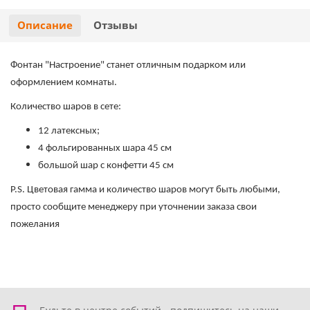
Хэллоуин
Роблокс
Описание
Отзывы
Новый год
Свинка Пеппа
Фонтан "Настроение" станет отличным подарком или
оформлением комнаты.
Синий трактор
Количество шаров в сете:
Смешарики и малышарики
12 латексных;
4 фольгированных шара 45 см
Супергерои
большой шар с конфетти 45 см
P.S. Цветовая гамма и количество шаров могут быть любыми,
Тачки
просто сообщите менеджеру при уточнении заказа свои
пожелания
Трансформеры
Три кота
Уэнсдей мрачная девочка