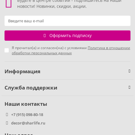
Будьте в центре событий - подпишитесь на наши
новости! Новинки, скидки, акции.
Фиксики
Холодное сердце
Оформить подписку
Чебурашка
Я прочитал(а) и согласен(на) с условиями
Политика в отношении
обработки персональных данных
Человек паук
Информация
Черепашки ниндзя
Щенячий патруль
Служба поддержки
Наши контакты
+7 (915) 098-80-18
decor@sharlife.ru