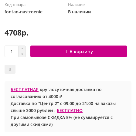
Код товара
Наличие
Шары с рисунком
Гендер Пати
Леди Баг
fontan-nastroenie
В наличии
Цифры и буквы
День рождения
Лол
4708р.
Фольгированные шары
Для девочек
Майнкрафт
В корзину
Ходячие шары
Для мальчиков
Маша и медведь
Маме
Ми-ми-мишки
Свадьба
Микки / Минни Маус
БЕСПЛАТНАЯ
круглосуточная доставка по
согласованию от 4000 ₽
1 сентября
Миньоны
Доставка по "Центр 2" с 09:00 до 21:00 на заказы
свыше 3000 рублей -
БЕСПЛАТНО
23 февраля
Покемон
При самовывозе СКИДКА 5% (не суммируется с
другими скидками)
День Святого Валентина
Принцессы