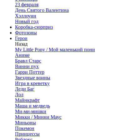
23 февраля
День Святого Валентина
Хэллоуин
Новый год
Коробка-сюрприз
Фотозоны
Герои
Назад
My Little Pony / Мой маленький пони
Аниме
Бравл Старс
Винни пух
Гарри Поттер
Звездные воины
Игра в креветку
Леди Баг
Лол
Майнкрафт
Маша и медведь
Ми-ми-мишки
Микки / Минни Маус
Миньоны
Покемон
Принцессы
Роблокс