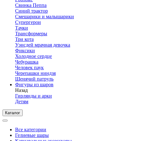
Свинка Пеппа
Синий трактор
Смешарики и малышарики
Супергерои
Тачки
Трансформеры
Три кота
Уэнсдей мрачная девочка
Фиксики
Холодное сердце
Чебурашка
Человек паук
Черепашки ниндзя
Щенячий патруль
Фигуры из шаров
Назад
Гирлянды и арки
Детям
Каталог
Все категории
Гелиевые шары
Карнавальные аксессуары