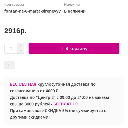
Код товара
Наличие
Шары с рисунком
Гендер Пати
Леди Баг
fontan-na-8-marta-sirenevyy
В наличии
Цифры и буквы
День рождения
Лол
2916р.
Фольгированные шары
Для девочек
Майнкрафт
В корзину
Ходячие шары
Для мальчиков
Маша и медведь
Маме
Ми-ми-мишки
Свадьба
Микки / Минни Маус
БЕСПЛАТНАЯ
круглосуточная доставка по
согласованию от 4000 ₽
1 сентября
Миньоны
Доставка по "Центр 2" с 09:00 до 21:00 на заказы
свыше 3000 рублей -
БЕСПЛАТНО
23 февраля
Покемон
При самовывозе СКИДКА 5% (не суммируется с
другими скидками)
День Святого Валентина
Принцессы