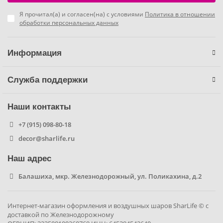
Я прочитал(а) и согласен(на) с условиями
Политика в отношении
Фиксики
обработки персональных данных
Холодное сердце
Информация
Чебурашка
Служба поддержки
Человек паук
Наши контакты
Черепашки ниндзя
+7 (915) 098-80-18
decor@sharlife.ru
Щенячий патруль
Наш адрес
Балашиха, мкр. Железнодорожный, ул. Поликахина, д.2
Интернет-магазин оформления и воздушных шаров SharLife © с
доставкой по Железнодорожному