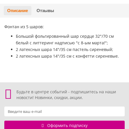
Хэллоуин
Роблокс
Описание
Отзывы
Новый год
Свинка Пеппа
Фонтан из 5 шаров:
Большой фольгированный шар сердце 32"/70 см
Синий трактор
белый с литтеринг надписью "с 8-ым марта!";
2 латексных шара 14"/35 см пастель сиреневый;
Смешарики и малышарики
2 латексных шара 14"/35 см с конфетти сиреневые.
Супергерои
Тачки
Будьте в центре событий - подпишитесь на наши
Трансформеры
новости! Новинки, скидки, акции.
Три кота
Уэнсдей мрачная девочка
Оформить подписку