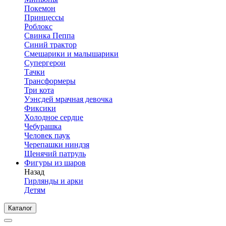
Покемон
Принцессы
Роблокс
Свинка Пеппа
Синий трактор
Смешарики и малышарики
Супергерои
Тачки
Трансформеры
Три кота
Уэнсдей мрачная девочка
Фиксики
Холодное сердце
Чебурашка
Человек паук
Черепашки ниндзя
Щенячий патруль
Фигуры из шаров
Назад
Гирлянды и арки
Детям
Каталог