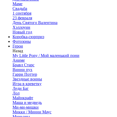
Маме
Свадьба
1 сентября
23 февраля
День Святого Валентина
Хэллоуин
Новый год
Коробка-сюрприз
Фотозоны
Герои
Назад
My Little Pony / Мой маленький пони
Аниме
Бравл Старс
Винни пух
Гарри Поттер
Звездные воины
Игра в креветку
Леди Баг
Лол
Майнкрафт
Маша и медведь
Ми-ми-мишки
Микки / Минни Маус
Миньоны