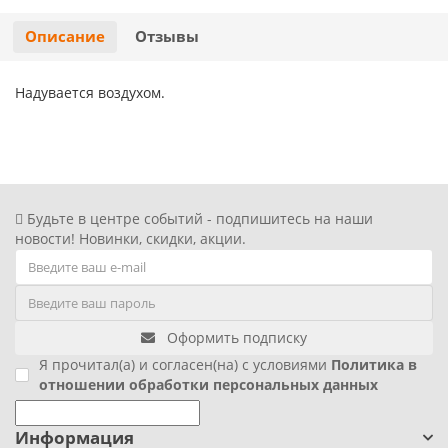
Хэллоуин
Роблокс
Описание
Отзывы
Новый год
Свинка Пеппа
Надувается воздухом.
Синий трактор
Смешарики и малышарики
Будьте в центре событий - подпишитесь на наши
Супергерои
новости! Новинки, скидки, акции.
Тачки
Трансформеры
Оформить подписку
Я прочитал(а) и согласен(на) с условиями
Политика в
Три кота
отношении обработки персональных данных
Уэнсдей мрачная девочка
Информация