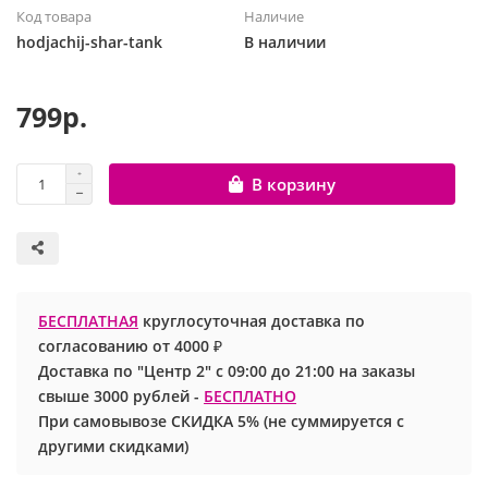
Код товара
Наличие
Шары с рисунком
Гендер Пати
Леди Баг
hodjachij-shar-tank
В наличии
Цифры и буквы
День рождения
Лол
799р.
Фольгированные шары
Для девочек
Майнкрафт
В корзину
Ходячие шары
Для мальчиков
Маша и медведь
Маме
Ми-ми-мишки
Свадьба
Микки / Минни Маус
БЕСПЛАТНАЯ
круглосуточная доставка по
согласованию от 4000 ₽
1 сентября
Миньоны
Доставка по "Центр 2" с 09:00 до 21:00 на заказы
свыше 3000 рублей -
БЕСПЛАТНО
23 февраля
Покемон
При самовывозе СКИДКА 5% (не суммируется с
другими скидками)
День Святого Валентина
Принцессы