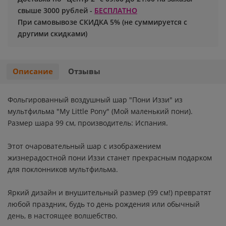
свыше 3000 рублей -
БЕСПЛАТНО
Хэллоуин
Роблокс
При самовывозе СКИДКА 5% (не суммируется с
другими скидками)
Новый год
Свинка Пеппа
Синий трактор
Описание
Отзывы
Смешарики и малышарики
Фольгированный воздушный шар "Пони Иззи" из
мультфильма "My Little Pony" (Мой маленький пони).
Супергерои
Размер шара 99 см, производитель: Испания.
Тачки
Этот очаровательный шар с изображением
жизнерадостной пони Иззи станет прекрасным подарком
Трансформеры
для поклонников мультфильма.
Яркий дизайн и внушительный размер (99 см!) превратят
Три кота
любой праздник, будь то день рождения или обычный
день, в настоящее волшебство.
Уэнсдей мрачная девочка