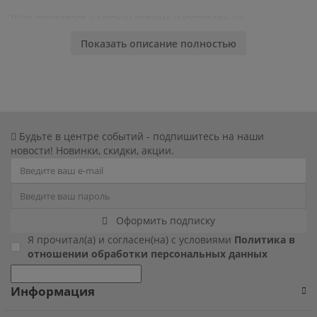
Шар продается надутым гелием, изготовлен из
Фиксики
фольгированной пленки и оснащен клапаном для надува,
Показать описание полностью
благодаря чему не требует обработки. Шар постепенно
Холодное сердце
сдувается, и при аккуратном использовании его можно
повторно надуть воздухом (самостоятельно с помощью
Чебурашка
трубочки) или гелием!
Человек паук
Будьте в центре событий - подпишитесь на наши
новости! Новинки, скидки, акции.
Черепашки ниндзя
Щенячий патруль
Оформить подписку
Я прочитал(а) и согласен(на) с условиями
Политика в
отношении обработки персональных данных
Информация