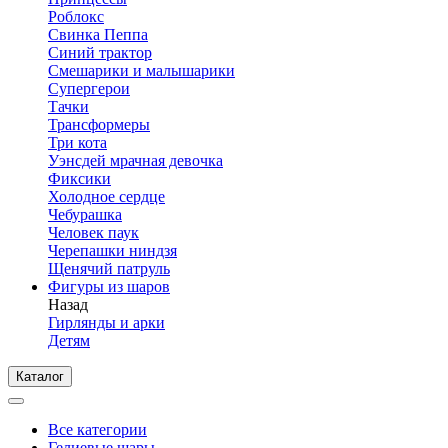
Роблокс
Свинка Пеппа
Синий трактор
Смешарики и малышарики
Супергерои
Тачки
Трансформеры
Три кота
Уэнсдей мрачная девочка
Фиксики
Холодное сердце
Чебурашка
Человек паук
Черепашки ниндзя
Щенячий патруль
Фигуры из шаров
Назад
Гирлянды и арки
Детям
Каталог
Все категории
Гелиевые шары