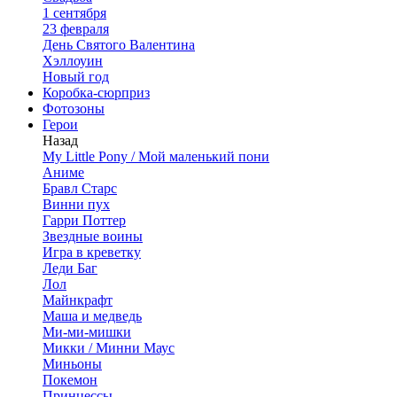
1 сентября
23 февраля
День Святого Валентина
Хэллоуин
Новый год
Коробка-сюрприз
Фотозоны
Герои
Назад
My Little Pony / Мой маленький пони
Аниме
Бравл Старс
Винни пух
Гарри Поттер
Звездные воины
Игра в креветку
Леди Баг
Лол
Майнкрафт
Маша и медведь
Ми-ми-мишки
Микки / Минни Маус
Миньоны
Покемон
Принцессы