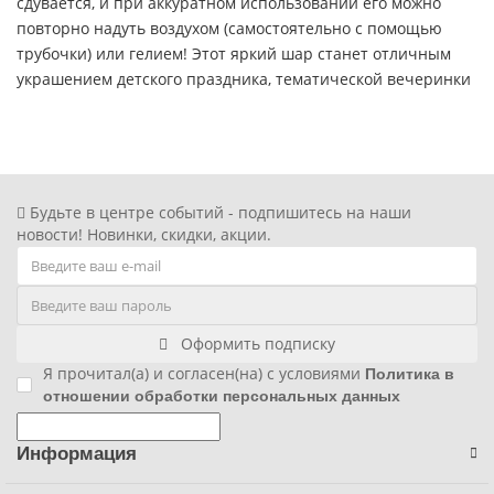
сдувается, и при аккуратном использовании его можно
повторно надуть воздухом (самостоятельно с помощью
Фиксики
трубочки) или гелием! Этот яркий шар станет отличным
украшением детского праздника, тематической вечеринки
Холодное сердце
или просто порадует поклонницу мультфильма в любой
день. Срок полета шара около 3 дней.
Чебурашка
Человек паук
Будьте в центре событий - подпишитесь на наши
новости! Новинки, скидки, акции.
Черепашки ниндзя
Щенячий патруль
Оформить подписку
Я прочитал(а) и согласен(на) с условиями
Политика в
отношении обработки персональных данных
Информация