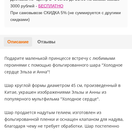
3000 рублей -
БЕСПЛАТНО
Хэллоуин
Роблокс
При самовывозе СКИДКА 5% (не суммируется с другими
скидками)
Новый год
Свинка Пеппа
Синий трактор
Описание
Отзывы
Смешарики и малышарики
Подарите маленькой принцессе встречу с любимыми
героинями с помощью фольгированного шара "Холодное
Супергерои
сердце Эльза и Анна"!
Тачки
Шар круглой формы диаметром 45 см, произведенный в
Китае, украшен изображениями Эльзы и Анны из
Трансформеры
популярного мультфильма "Холодное сердце".
Шар продается надутым гелием, изготовлен из
Три кота
фольгированной пленки и оснащен клапаном для надува,
благодаря чему не требует обработки. Шар постепенно
Уэнсдей мрачная девочка