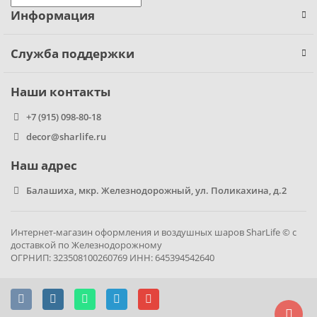
Информация
Фиксики
Служба поддержки
Холодное сердце
Наши контакты
Чебурашка
+7 (915) 098-80-18
Человек паук
decor@sharlife.ru
Наш адрес
Черепашки ниндзя
Балашиха, мкр. Железнодорожный, ул. Поликахина, д.2
Щенячий патруль
Интернет-магазин оформления и воздушных шаров SharLife © с
доставкой по Железнодорожному
ОГРНИП: 323508100260769 ИНН: 645394542640