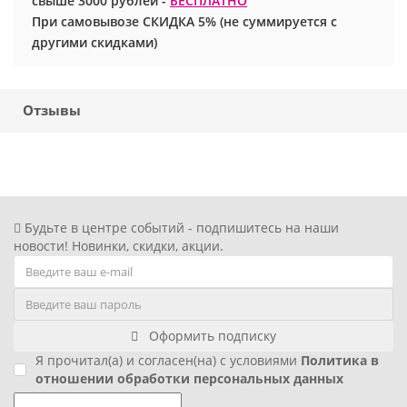
свыше 3000 рублей -
БЕСПЛАТНО
При самовывозе СКИДКА 5% (не суммируется с
Хэллоуин
Роблокс
другими скидками)
Новый год
Свинка Пеппа
Отзывы
Синий трактор
Смешарики и малышарики
Супергерои
Будьте в центре событий - подпишитесь на наши
новости! Новинки, скидки, акции.
Тачки
Трансформеры
Оформить подписку
Три кота
Я прочитал(а) и согласен(на) с условиями
Политика в
отношении обработки персональных данных
Уэнсдей мрачная девочка