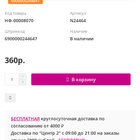
6900000244647
Шары с рисунком
Гендер Пати
Леди Баг
Код товара
Артикул
НФ-00008070
N24464
Цифры и буквы
День рождения
Лол
Штрихкод
Наличие
6900000244647
В наличии
Фольгированные шары
Для девочек
Майнкрафт
Ходячие шары
Для мальчиков
Маша и медведь
360р.
Маме
Ми-ми-мишки
В корзину
Свадьба
Микки / Минни Маус
1 сентября
Миньоны
БЕСПЛАТНАЯ
круглосуточная доставка по
23 февраля
Покемон
согласованию от 4000 ₽
Доставка по "Центр 2" с 09:00 до 21:00 на заказы
День Святого Валентина
Принцессы