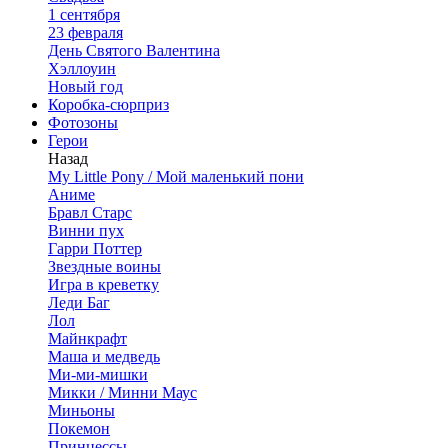
1 сентября
23 февраля
День Святого Валентина
Хэллоуин
Новый год
Коробка-сюрприз
Фотозоны
Герои
Назад
My Little Pony / Мой маленький пони
Аниме
Бравл Старс
Винни пух
Гарри Поттер
Звездные воины
Игра в креветку
Леди Баг
Лол
Майнкрафт
Маша и медведь
Ми-ми-мишки
Микки / Минни Маус
Миньоны
Покемон
Принцессы