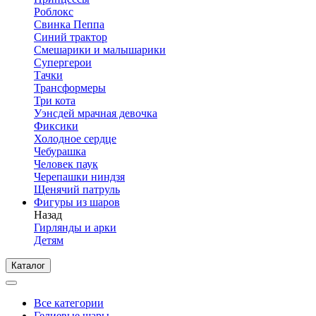
Роблокс
Свинка Пеппа
Синий трактор
Смешарики и малышарики
Супергерои
Тачки
Трансформеры
Три кота
Уэнсдей мрачная девочка
Фиксики
Холодное сердце
Чебурашка
Человек паук
Черепашки ниндзя
Щенячий патруль
Фигуры из шаров
Назад
Гирлянды и арки
Детям
Каталог
Все категории
Гелиевые шары