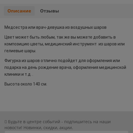
Хэллоуин
Роблокс
Описание
Отзывы
Новый год
Свинка Пеппа
Медсестра или врач-девушка из воздушных шаров
Цвет может быть любым, так же вы можете добавить в
Синий трактор
композицию цветы, медицинский инструмент из шаров или
гелиевые шары.
Смешарики и малышарики
Фигурка из шаров отлично подойдет для оформления или
подарка на день рождение врача, оформления медицинской
Супергерои
клиники и т.д. .
Тачки
Высота около 140 см.
Трансформеры
Три кота
Будьте в центре событий - подпишитесь на наши
новости! Новинки, скидки, акции.
Уэнсдей мрачная девочка