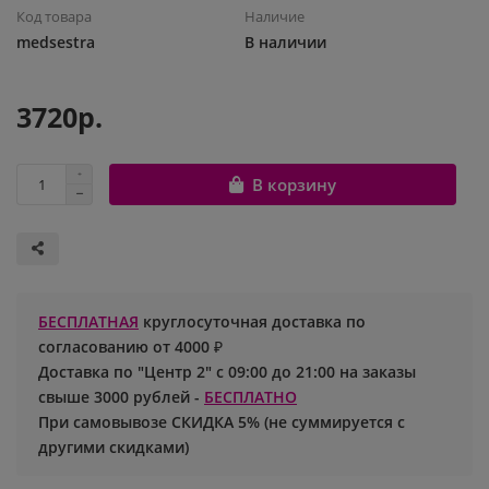
Код товара
Наличие
Шары с рисунком
Гендер Пати
Леди Баг
medsestra
В наличии
Цифры и буквы
День рождения
Лол
3720р.
Фольгированные шары
Для девочек
Майнкрафт
В корзину
Ходячие шары
Для мальчиков
Маша и медведь
Маме
Ми-ми-мишки
Свадьба
Микки / Минни Маус
БЕСПЛАТНАЯ
круглосуточная доставка по
согласованию от 4000 ₽
1 сентября
Миньоны
Доставка по "Центр 2" с 09:00 до 21:00 на заказы
свыше 3000 рублей -
БЕСПЛАТНО
23 февраля
Покемон
При самовывозе СКИДКА 5% (не суммируется с
другими скидками)
День Святого Валентина
Принцессы