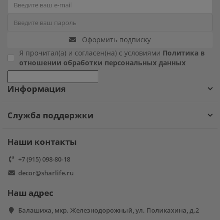
Фиксики
Оформить подписку
Холодное сердце
Я прочитал(а) и согласен(на) с условиями
Политика в
отношении обработки персональных данных
Чебурашка
Информация
Человек паук
Служба поддержки
Черепашки ниндзя
Щенячий патруль
Наши контакты
+7 (915) 098-80-18
decor@sharlife.ru
Наш адрес
Балашиха, мкр. Железнодорожный, ул. Поликахина, д.2