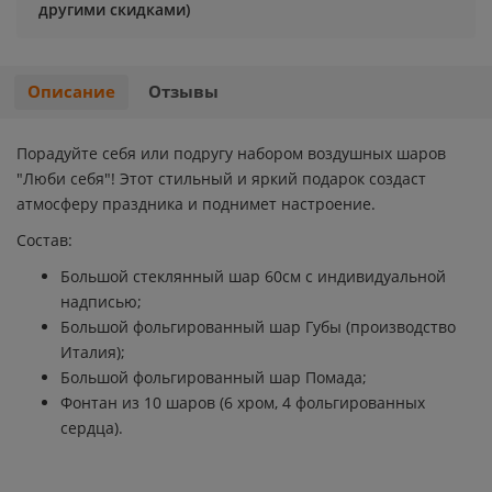
другими скидками)
Хэллоуин
Роблокс
Описание
Отзывы
Новый год
Свинка Пеппа
Синий трактор
Порадуйте себя или подругу набором воздушных шаров
"Люби себя"! Этот стильный и яркий подарок создаст
Смешарики и малышарики
атмосферу праздника и поднимет настроение.
Состав:
Супергерои
Большой стеклянный шар 60см с индивидуальной
надписью;
Тачки
Большой фольгированный шар Губы (производство
Италия);
Трансформеры
Большой фольгированный шар Помада;
Фонтан из 10 шаров (6 хром, 4 фольгированных
Три кота
сердца).
Уэнсдей мрачная девочка