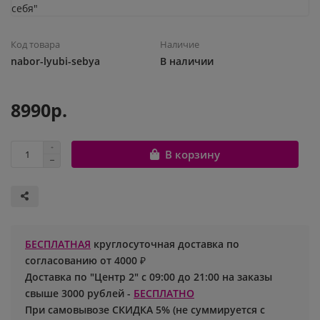
Шары с рисунком
Гендер Пати
Леди Баг
Код товара
Наличие
Цифры и буквы
День рождения
Лол
nabor-lyubi-sebya
В наличии
Фольгированные шары
Для девочек
Майнкрафт
8990р.
Ходячие шары
Для мальчиков
Маша и медведь
В корзину
Маме
Ми-ми-мишки
Свадьба
Микки / Минни Маус
1 сентября
Миньоны
БЕСПЛАТНАЯ
круглосуточная доставка по
согласованию от 4000 ₽
23 февраля
Покемон
Доставка по "Центр 2" с 09:00 до 21:00 на заказы
свыше 3000 рублей -
БЕСПЛАТНО
День Святого Валентина
Принцессы
При самовывозе СКИДКА 5% (не суммируется с