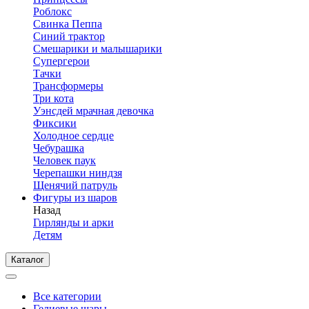
Роблокс
Свинка Пеппа
Синий трактор
Смешарики и малышарики
Супергерои
Тачки
Трансформеры
Три кота
Уэнсдей мрачная девочка
Фиксики
Холодное сердце
Чебурашка
Человек паук
Черепашки ниндзя
Щенячий патруль
Фигуры из шаров
Назад
Гирлянды и арки
Детям
Каталог
Все категории
Гелиевые шары