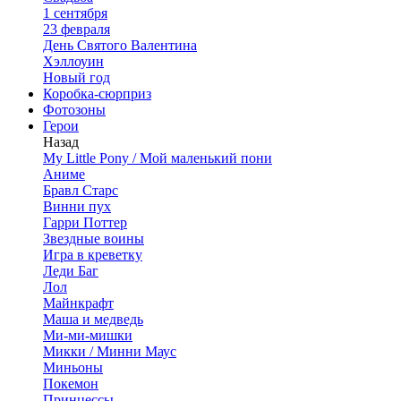
1 сентября
23 февраля
День Святого Валентина
Хэллоуин
Новый год
Коробка-сюрприз
Фотозоны
Герои
Назад
My Little Pony / Мой маленький пони
Аниме
Бравл Старс
Винни пух
Гарри Поттер
Звездные воины
Игра в креветку
Леди Баг
Лол
Майнкрафт
Маша и медведь
Ми-ми-мишки
Микки / Минни Маус
Миньоны
Покемон
Принцессы