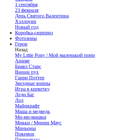
1 сентября
23 февраля
День Святого Валентина
Хэллоуин
Новый год
Коробка-сюрприз
Фотозоны
Герои
Назад
My Little Pony / Мой маленький пони
Аниме
Бравл Старс
Винни пух
Гарри Поттер
Звездные воины
Игра в креветку
Леди Баг
Лол
Майнкрафт
Маша и медведь
Ми-ми-мишки
Микки / Минни Маус
Миньоны
Покемон
Принцессы