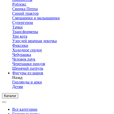
Роблокс
Свинка Пеппа
Синий трактор
Смешарики и малышарики
Супергерои
Тачки
Трансформеры
Три кота
Уэнсдей мрачная девочка
Фиксики
Холодное сердце
Чебурашка
Человек паук
Черепашки ниндзя
Щенячий патруль
Фигуры из шаров
Назад
Гирлянды и арки
Детям
Каталог
Все категории
Гелиевые шары