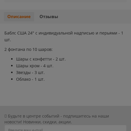
Хэллоуин
Роблокс
Описание
Отзывы
Новый год
Свинка Пеппа
Баблс США 24" с индивидуальной надписью и перьями - 1
Синий трактор
шт.
2 фонтана по 10 шаров:
Смешарики и малышарики
Шары с конфетти - 2 шт.
Шары хром - 4 шт.
Супергерои
Звезды - 3 шт.
Облако - 1 шт.
Тачки
Трансформеры
Три кота
Будьте в центре событий - подпишитесь на наши
новости! Новинки, скидки, акции.
Уэнсдей мрачная девочка