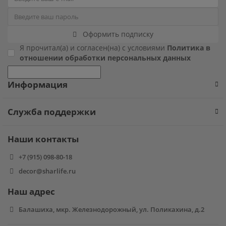
Фиксики
Оформить подписку
Холодное сердце
Я прочитал(а) и согласен(на) с условиями
Политика в
отношении обработки персональных данных
Чебурашка
Информация
Человек паук
Служба поддержки
Черепашки ниндзя
Наши контакты
Щенячий патруль
+7 (915) 098-80-18
decor@sharlife.ru
Наш адрес
Балашиха, мкр. Железнодорожный, ул. Поликахина, д.2