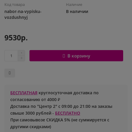
Код товара
Наличие
Шары с рисунком
Гендер Пати
Леди Баг
nabor-na-vypisku-
В наличии
vozdushnyj
Цифры и буквы
День рождения
Лол
9530р.
Фольгированные шары
Для девочек
Майнкрафт
Ходячие шары
Для мальчиков
Маша и медведь
В корзину
Маме
Ми-ми-мишки
Свадьба
Микки / Минни Маус
БЕСПЛАТНАЯ
круглосуточная доставка по
1 сентября
Миньоны
согласованию от 4000 ₽
Доставка по "Центр 2" с 09:00 до 21:00 на заказы
23 февраля
Покемон
свыше 3000 рублей -
БЕСПЛАТНО
При самовывозе СКИДКА 5% (не суммируется с
другими скидками)
День Святого Валентина
Принцессы