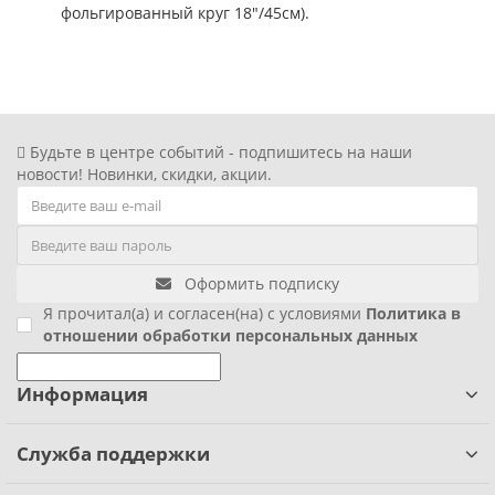
фольгированный круг 18"/45см).
Фиксики
Холодное сердце
Чебурашка
Будьте в центре событий - подпишитесь на наши
новости! Новинки, скидки, акции.
Человек паук
Черепашки ниндзя
Оформить подписку
Я прочитал(а) и согласен(на) с условиями
Политика в
Щенячий патруль
отношении обработки персональных данных
Информация
Служба поддержки