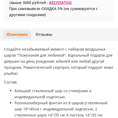
свыше 3000 рублей -
БЕСПЛАТНО
При самовывозе СКИДКА 5% (не суммируется с
Хэллоуин
Роблокс
другими скидками)
Новый год
Свинка Пеппа
Описание
Отзывы
Синий трактор
Смешарики и малышарики
Создайте незабываемый момент с набором воздушных
шаров "Пожелания для любимой". Идеальный подарок для
девушки на день рождения, юбилей или любой другой
Супергерои
праздник. Романтический сюрприз, который подарит море
улыбок!
Тачки
Состав:
Трансформеры
Большой стеклянный шар со стикерами и
индивидуальной надписью;
Три кота
Разнокалиберный фонтан из 8 шаров (стеклянный
шар 18"/45см с индивидуальной надписью, 2
Уэнсдей мрачная девочка
стеклянных шара 14"/35 см, 4 пастель 14"/35 см,