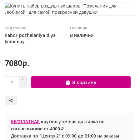
Шары с рисунком
Гендер Пати
Леди Баг
Цифры и буквы
День рождения
Лол
Код товара
Наличие
nabor-pozhelaniya-dlya-
В наличии
Фольгированные шары
Для девочек
Майнкрафт
lyubimoy
Ходячие шары
Для мальчиков
Маша и медведь
7080р.
Маме
Ми-ми-мишки
В корзину
Свадьба
Микки / Минни Маус
1 сентября
Миньоны
23 февраля
Покемон
БЕСПЛАТНАЯ
круглосуточная доставка по
согласованию от 4000 ₽
День Святого Валентина
Принцессы
Доставка по "Центр 2" с 09:00 до 21:00 на заказы