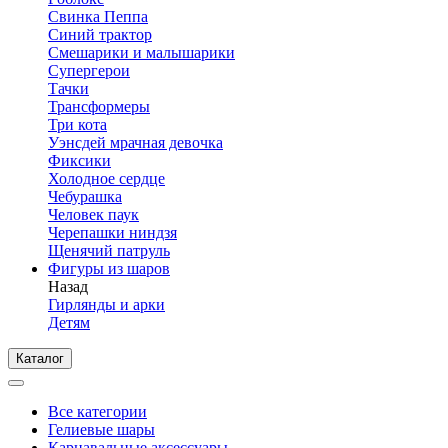
Свинка Пеппа
Синий трактор
Смешарики и малышарики
Супергерои
Тачки
Трансформеры
Три кота
Уэнсдей мрачная девочка
Фиксики
Холодное сердце
Чебурашка
Человек паук
Черепашки ниндзя
Щенячий патруль
Фигуры из шаров
Назад
Гирлянды и арки
Детям
Каталог
Все категории
Гелиевые шары
Карнавальные аксессуары