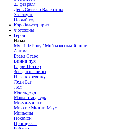
23 февраля
День Святого Валентина
Хэллоуин
Новый год
Коробка-сюрприз
Фотозоны
Герои
Назад
My Little Pony / Мой маленький пони
Аниме
Бравл Старс
Винни пух
Гарри Поттер
Звездные воины
Игра в креветку
Леди Баг
Лол
Майнкрафт
Маша и медведь
Ми-ми-мишки
Микки / Минни Маус
Миньоны
Покемон
Принцессы
Роблокс