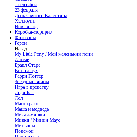
1 сентября
23 февраля
День Святого Валентина
Хэллоуин
Новый год
Коробка-сюрприз
Фотозоны
Герои
Назад
My Little Pony / Мой маленький пони
Аниме
Бравл Старс
Винни пух
Гарри Поттер
Звездные воины
Игра в креветку
Леди Баг
Лол
Майнкрафт
Маша и медведь
Ми-ми-мишки
Микки / Минни Маус
Миньоны
Покемон
Принцессы