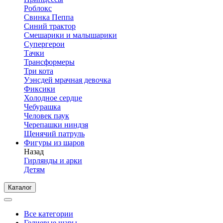
Роблокс
Свинка Пеппа
Синий трактор
Смешарики и малышарики
Супергерои
Тачки
Трансформеры
Три кота
Уэнсдей мрачная девочка
Фиксики
Холодное сердце
Чебурашка
Человек паук
Черепашки ниндзя
Щенячий патруль
Фигуры из шаров
Назад
Гирлянды и арки
Детям
Каталог
Все категории
Гелиевые шары