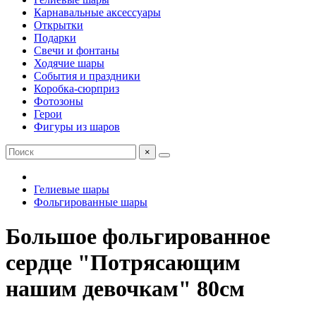
Карнавальные аксессуары
Открытки
Подарки
Свечи и фонтаны
Ходячие шары
События и праздники
Коробка-сюрприз
Фотозоны
Герои
Фигуры из шаров
×
Гелиевые шары
Фольгированные шары
Большое фольгированное
сердце "Потрясающим
нашим девочкам" 80см