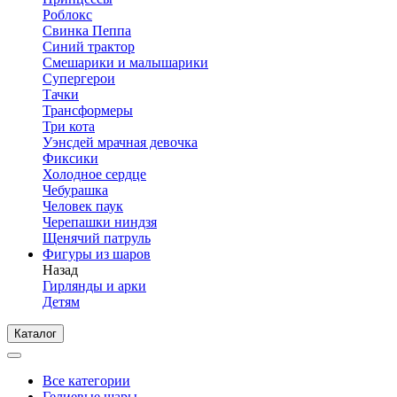
Роблокс
Свинка Пеппа
Синий трактор
Смешарики и малышарики
Супергерои
Тачки
Трансформеры
Три кота
Уэнсдей мрачная девочка
Фиксики
Холодное сердце
Чебурашка
Человек паук
Черепашки ниндзя
Щенячий патруль
Фигуры из шаров
Назад
Гирлянды и арки
Детям
Каталог
Все категории
Гелиевые шары