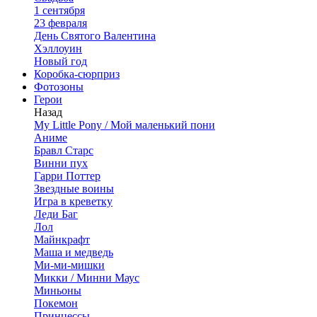
1 сентября
23 февраля
День Святого Валентина
Хэллоуин
Новый год
Коробка-сюрприз
Фотозоны
Герои
Назад
My Little Pony / Мой маленький пони
Аниме
Бравл Старс
Винни пух
Гарри Поттер
Звездные воины
Игра в креветку
Леди Баг
Лол
Майнкрафт
Маша и медведь
Ми-ми-мишки
Микки / Минни Маус
Миньоны
Покемон
Принцессы