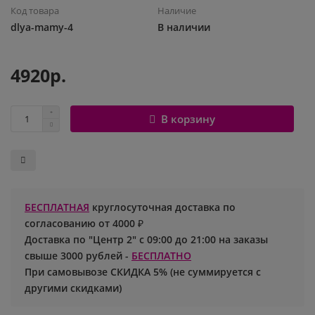
Код товара
Наличие
Шары с рисунком
Гендер Пати
Леди Баг
dlya-mamy-4
В наличии
Цифры и буквы
День рождения
Лол
4920р.
Фольгированные шары
Для девочек
Майнкрафт
В корзину
Ходячие шары
Для мальчиков
Маша и медведь
Маме
Ми-ми-мишки
Свадьба
Микки / Минни Маус
БЕСПЛАТНАЯ
круглосуточная доставка по
согласованию от 4000 ₽
1 сентября
Миньоны
Доставка по "Центр 2" с 09:00 до 21:00 на заказы
свыше 3000 рублей -
БЕСПЛАТНО
23 февраля
Покемон
При самовывозе СКИДКА 5% (не суммируется с
другими скидками)
День Святого Валентина
Принцессы