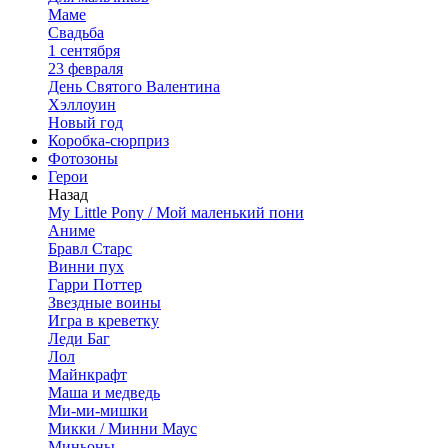
Маме
Свадьба
1 сентября
23 февраля
День Святого Валентина
Хэллоуин
Новый год
Коробка-сюрприз
Фотозоны
Герои
Назад
My Little Pony / Мой маленький пони
Аниме
Бравл Старс
Винни пух
Гарри Поттер
Звездные воины
Игра в креветку
Леди Баг
Лол
Майнкрафт
Маша и медведь
Ми-ми-мишки
Микки / Минни Маус
Миньоны