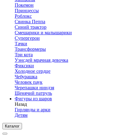
Покемон
Принцессы
Роблокс
Свинка Пеппа
Синий трактор
Смешарики и малышарики
Супергерои
Тачки
Трансформеры
Три кота
Уэнсдей мрачная девочка
Фиксики
Холодное сердце
Чебурашка
Человек паук
Черепашки ниндзя
Щенячий патруль
Фигуры из шаров
Назад
Гирлянды и арки
Детям
Каталог