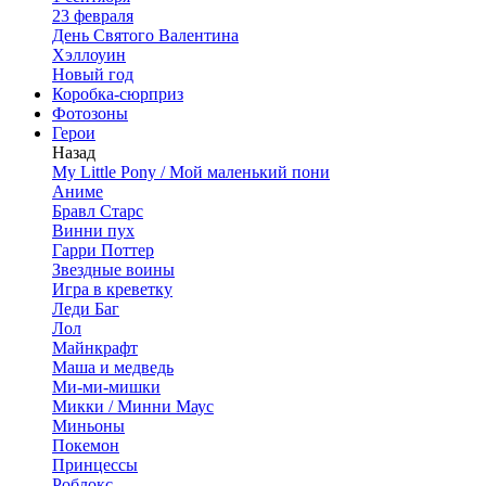
23 февраля
День Святого Валентина
Хэллоуин
Новый год
Коробка-сюрприз
Фотозоны
Герои
Назад
My Little Pony / Мой маленький пони
Аниме
Бравл Старс
Винни пух
Гарри Поттер
Звездные воины
Игра в креветку
Леди Баг
Лол
Майнкрафт
Маша и медведь
Ми-ми-мишки
Микки / Минни Маус
Миньоны
Покемон
Принцессы
Роблокс