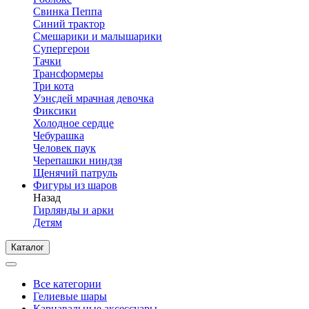
Свинка Пеппа
Синий трактор
Смешарики и малышарики
Супергерои
Тачки
Трансформеры
Три кота
Уэнсдей мрачная девочка
Фиксики
Холодное сердце
Чебурашка
Человек паук
Черепашки ниндзя
Щенячий патруль
Фигуры из шаров
Назад
Гирлянды и арки
Детям
Каталог
Все категории
Гелиевые шары
Карнавальные аксессуары