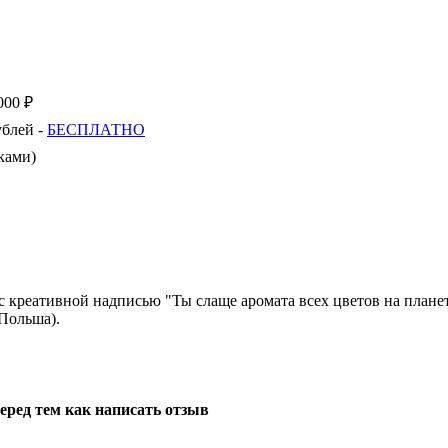
000 ₽
ублей -
БЕСПЛАТНО
ками)
 креативной надписью "Ты слаще аромата всех цветов на планет
Польша).
еред тем как написать отзыв