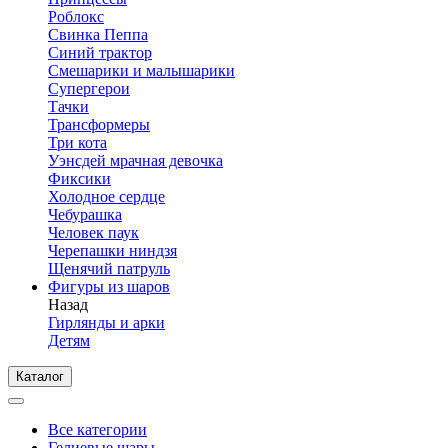
Роблокс
Свинка Пеппа
Синий трактор
Смешарики и малышарики
Супергерои
Тачки
Трансформеры
Три кота
Уэнсдей мрачная девочка
Фиксики
Холодное сердце
Чебурашка
Человек паук
Черепашки ниндзя
Щенячий патруль
Фигуры из шаров
Назад
Гирлянды и арки
Детям
Каталог
Все категории
Гелиевые шары