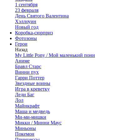
1 сентября
23 февраля
День Святого Валентина
Хэллоуин
Новый год
Коробка-сюрприз
Фотозоны
Герои
Назад
My Little Pony / Мой маленький пони
Аниме
Бравл Старс
Винни пух
Гарри Поттер
Звездные воины
Игра в креветку
Леди Баг
Лол
Майнкрафт
Маша и медведь
Ми-ми-мишки
Микки / Минни Маус
Миньоны
Покемон
Принцессы