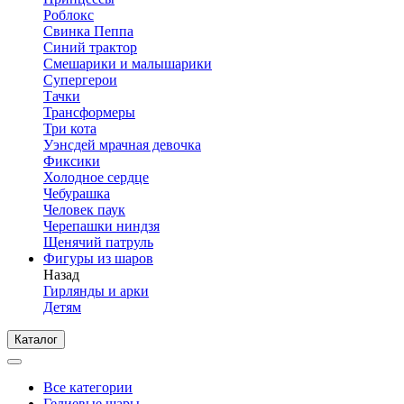
Роблокс
Свинка Пеппа
Синий трактор
Смешарики и малышарики
Супергерои
Тачки
Трансформеры
Три кота
Уэнсдей мрачная девочка
Фиксики
Холодное сердце
Чебурашка
Человек паук
Черепашки ниндзя
Щенячий патруль
Фигуры из шаров
Назад
Гирлянды и арки
Детям
Каталог
Все категории
Гелиевые шары