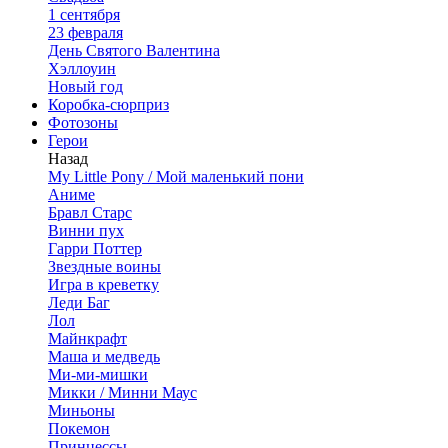
1 сентября
23 февраля
День Святого Валентина
Хэллоуин
Новый год
Коробка-сюрприз
Фотозоны
Герои
Назад
My Little Pony / Мой маленький пони
Аниме
Бравл Старс
Винни пух
Гарри Поттер
Звездные воины
Игра в креветку
Леди Баг
Лол
Майнкрафт
Маша и медведь
Ми-ми-мишки
Микки / Минни Маус
Миньоны
Покемон
Принцессы