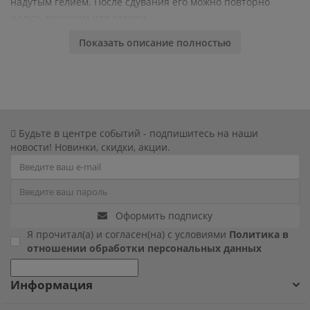
надутым гелием. После сдувания его можно повторно
надуть воздухом или гелием.
Фиксики
Этот шар - отличный подарок для всех поклонников
Показать описание полностью
волшебного мира Гарри Поттера, который добавит магии и
Холодное сердце
яркости в любую обстановку!
Чебурашка
Человек паук
Будьте в центре событий - подпишитесь на наши
новости! Новинки, скидки, акции.
Черепашки ниндзя
Щенячий патруль
Оформить подписку
Я прочитал(а) и согласен(на) с условиями
Политика в
отношении обработки персональных данных
Информация