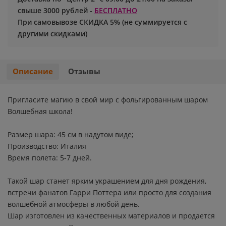
свыше 3000 рублей -
БЕСПЛАТНО
Хэллоуин
Роблокс
При самовывозе СКИДКА 5% (не суммируется с
другими скидками)
Новый год
Свинка Пеппа
Синий трактор
Описание
Отзывы
Смешарики и малышарики
Пригласите магию в свой мир с фольгированным шаром
Волшебная школа!
Супергерои
Размер шара: 45 см в надутом виде;
Тачки
Производство: Италия
Время полета: 5-7 дней.
Трансформеры
Такой шар станет ярким украшением для дня рождения,
встречи фанатов Гарри Поттера или просто для создания
Три кота
волшебной атмосферы в любой день.
Шар изготовлен из качественных материалов и продается
Уэнсдей мрачная девочка