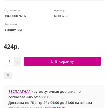
Шары с рисунком
Гендер Пати
Леди Баг
Код товара
Артикул
НФ-00007616
Nч03265
Цифры и буквы
День рождения
Лол
Наличие
В наличии
Фольгированные шары
Для девочек
Майнкрафт
Ходячие шары
Для мальчиков
Маша и медведь
424р.
Маме
Ми-ми-мишки
В корзину
Свадьба
Микки / Минни Маус
1 сентября
Миньоны
БЕСПЛАТНАЯ
круглосуточная доставка по
23 февраля
Покемон
согласованию от 4000 ₽
Доставка по "Центр 2" с 09:00 до 21:00 на заказы
День Святого Валентина
Принцессы