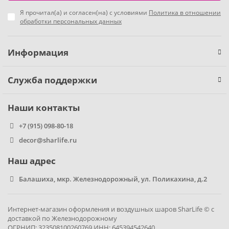
Я прочитал(а) и согласен(на) с условиями
Политика в отношении
Фиксики
обработки персональных данных
Холодное сердце
Информация
Чебурашка
Служба поддержки
Человек паук
Наши контакты
Черепашки ниндзя
+7 (915) 098-80-18
decor@sharlife.ru
Щенячий патруль
Наш адрес
Балашиха, мкр. Железнодорожный, ул. Поликахина, д.2
Интернет-магазин оформления и воздушных шаров SharLife © с
доставкой по Железнодорожному
ОГРНИП: 323508100260769 ИНН: 645394542640