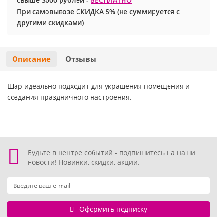
свыше 3000 рублей -
БЕСПЛАТНО
При самовывозе СКИДКА 5% (не суммируется с
Хэллоуин
Роблокс
другими скидками)
Новый год
Свинка Пеппа
Описание
Отзывы
Синий трактор
Шар идеально подходит для украшения помещения и
Смешарики и малышарики
создания праздничного настроения.
Супергерои
Тачки
Будьте в центре событий - подпишитесь на наши
Трансформеры
новости! Новинки, скидки, акции.
Три кота
Оформить подписку
Уэнсдей мрачная девочка