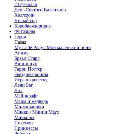
23 февраля
День Святого Валентина
Хэллоуин
Новый год
Коробка-сюрприз
Фотозоны
Герои
Назад
My Little Pony / Мой маленький пони
Аниме
Бравл Старс
Винни пух
Гарри Поттер
Звездные воины
Игра в креветку
Леди Баг
Лол
Майнкрафт
Маша и медведь
Ми-ми-мишки
Микки / Минни Маус
Миньоны
Покемон
Принцессы
Роблокс