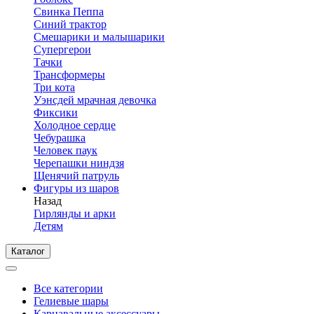
Свинка Пеппа
Синий трактор
Смешарики и малышарики
Супергерои
Тачки
Трансформеры
Три кота
Уэнсдей мрачная девочка
Фиксики
Холодное сердце
Чебурашка
Человек паук
Черепашки ниндзя
Щенячий патруль
Фигуры из шаров
Назад
Гирлянды и арки
Детям
Каталог
Все категории
Гелиевые шары
Карнавальные аксессуары