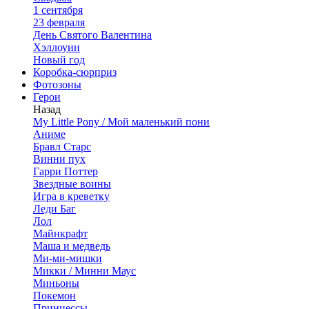
1 сентября
23 февраля
День Святого Валентина
Хэллоуин
Новый год
Коробка-сюрприз
Фотозоны
Герои
Назад
My Little Pony / Мой маленький пони
Аниме
Бравл Старс
Винни пух
Гарри Поттер
Звездные воины
Игра в креветку
Леди Баг
Лол
Майнкрафт
Маша и медведь
Ми-ми-мишки
Микки / Минни Маус
Миньоны
Покемон
Принцессы