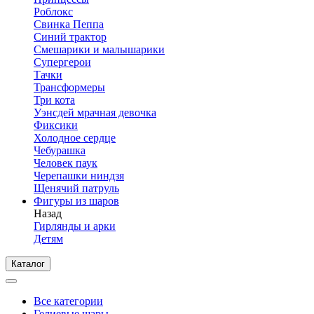
Роблокс
Свинка Пеппа
Синий трактор
Смешарики и малышарики
Супергерои
Тачки
Трансформеры
Три кота
Уэнсдей мрачная девочка
Фиксики
Холодное сердце
Чебурашка
Человек паук
Черепашки ниндзя
Щенячий патруль
Фигуры из шаров
Назад
Гирлянды и арки
Детям
Каталог
Все категории
Гелиевые шары