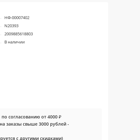
НФ-00007402
N20393
2009885618803
В наличии
 по согласованию от 4000 ₽
0 на заказы свыше 3000 рублей -
руется с другими скидками)