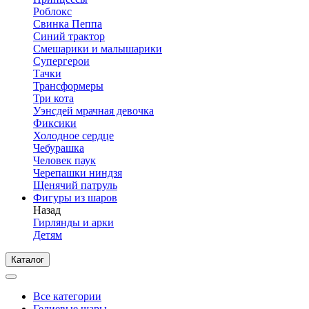
Роблокс
Свинка Пеппа
Синий трактор
Смешарики и малышарики
Супергерои
Тачки
Трансформеры
Три кота
Уэнсдей мрачная девочка
Фиксики
Холодное сердце
Чебурашка
Человек паук
Черепашки ниндзя
Щенячий патруль
Фигуры из шаров
Назад
Гирлянды и арки
Детям
Каталог
Все категории
Гелиевые шары