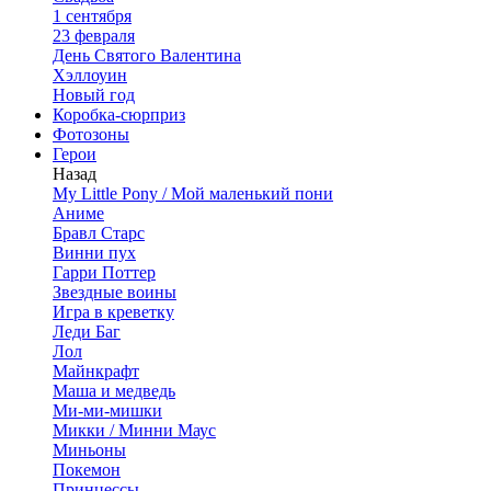
1 сентября
23 февраля
День Святого Валентина
Хэллоуин
Новый год
Коробка-сюрприз
Фотозоны
Герои
Назад
My Little Pony / Мой маленький пони
Аниме
Бравл Старс
Винни пух
Гарри Поттер
Звездные воины
Игра в креветку
Леди Баг
Лол
Майнкрафт
Маша и медведь
Ми-ми-мишки
Микки / Минни Маус
Миньоны
Покемон
Принцессы