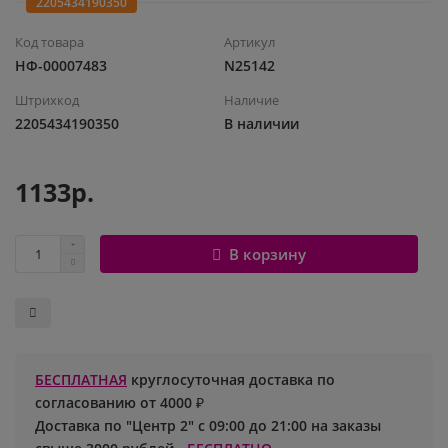
2205434190350
Шары с рисунком
Гендер Пати
Леди Баг
Код товара
Артикул
НФ-00007483
N25142
Цифры и буквы
День рождения
Лол
Штрихкод
Наличие
2205434190350
В наличии
Фольгированные шары
Для девочек
Майнкрафт
Ходячие шары
Для мальчиков
Маша и медведь
1133р.
Маме
Ми-ми-мишки
В корзину
Свадьба
Микки / Минни Маус
1 сентября
Миньоны
БЕСПЛАТНАЯ
круглосуточная доставка по
23 февраля
Покемон
согласованию от 4000 ₽
Доставка по "Центр 2" с 09:00 до 21:00 на заказы
День Святого Валентина
Принцессы