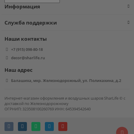
Информация
Фиксики
Служба поддержки
Холодное сердце
Наши контакты
Чебурашка
+7 (915) 098-80-18
Человек паук
decor@sharlife.ru
Наш адрес
Черепашки ниндзя
Балашиха, мкр. Железнодорожный, ул. Поликахина, д.2
Щенячий патруль
Интернет-магазин оформления и воздушных шаров SharLife © с
доставкой по Железнодорожному
ОГРНИП: 323508100260769 ИНН: 645394542640