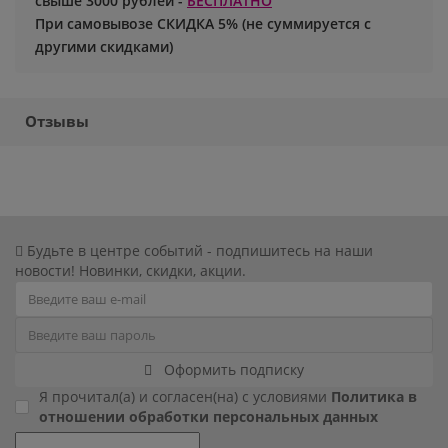
свыше 3000 рублей -
БЕСПЛАТНО
При самовывозе СКИДКА 5% (не суммируется с
Хэллоуин
Роблокс
другими скидками)
Новый год
Свинка Пеппа
Отзывы
Синий трактор
Смешарики и малышарики
Супергерои
Будьте в центре событий - подпишитесь на наши
новости! Новинки, скидки, акции.
Тачки
Трансформеры
Оформить подписку
Три кота
Я прочитал(а) и согласен(на) с условиями
Политика в
отношении обработки персональных данных
Уэнсдей мрачная девочка